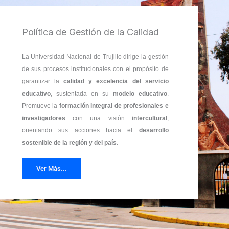
Política de Gestión de la Calidad
La Universidad Nacional de Trujillo dirige la gestión
de sus procesos institucionales con el propósito de
garantizar la
calidad y excelencia del servicio
educativo
, sustentada en su
modelo educativo
.
Promueve la
formación integral de profesionales e
investigadores
con una visión
intercultural
,
orientando sus acciones hacia el
desarrollo
sostenible de la región y del país
.
Ver Más...